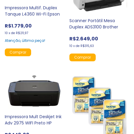
Impressora Multif. Duplex
Tanque L4360 Wi-Fi Epson
Scanner Portátil Mesa
R$1.779,00
Duplex ADS3100 Brother
10
x
de
R$211,97
R$2.649,00
Atenção, última peça!
10
x
de
R$315,63
Impressora Mult Deskjet Ink
Adv 2975 WIFI Preto HP