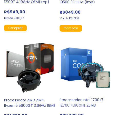
12100T 4.10GHz OEM(imp)
10500 3.1 OEM (imp)
R$949,00
R$849,00
10
x
de
R$113,07
10
x
de
R$101,16
Processador Intel 1700 i7
Processador AMD AM4
12700 4.90GHz 25MB
Ryzen 5 5600GT 3.6GHz 19MB