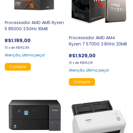
Processador AMD AM5 Ryzen
5 8500G 3.5GHz 16MB
Processador AMD AM4
R$1.199,00
Ryzen 7 5700G 3.8GHz 20MB
10
x
de
R$142,86
R$1.529,00
Atenção, última peça!
10
x
de
R$182,18
Atenção, última peça!