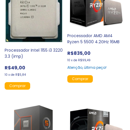
Processador AMD AM4
Ryzen 5 5500 4.2GHz 16MB
Processador Intel 1155 i3 3220
R$835,00
3.3 (imp)
10
x
de
R$99,49
R$49,00
Atenção, última peça!
10
x
de
R$5,84