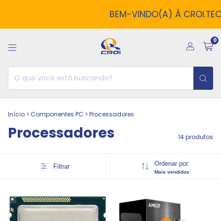
BEM-VINDO(A) À CROI.TECH!
0
Início
>
Componentes PC
>
Processadores
Processadores
14 produtos
Ordenar por:
Filtrar
Mais vendidos