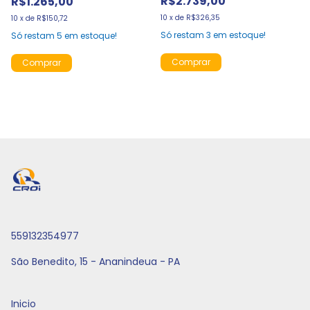
R$2.739,00
R$1.265,00
10
x
de
R$326,35
10
x
de
R$150,72
Só restam
3
em estoque!
Só restam
5
em estoque!
559132354977
São Benedito, 15 - Ananindeua - PA
Inicio