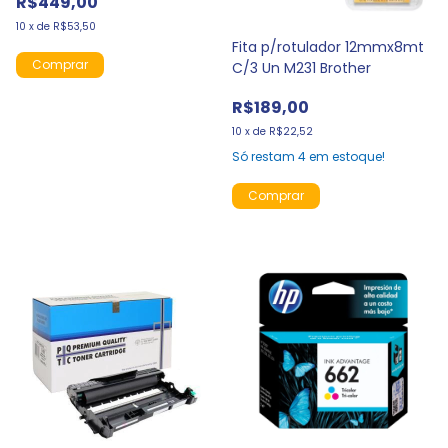
R$449,00
10
x
de
R$53,50
Fita p/rotulador 12mmx8mt
C/3 Un M231 Brother
R$189,00
10
x
de
R$22,52
Só restam
4
em estoque!