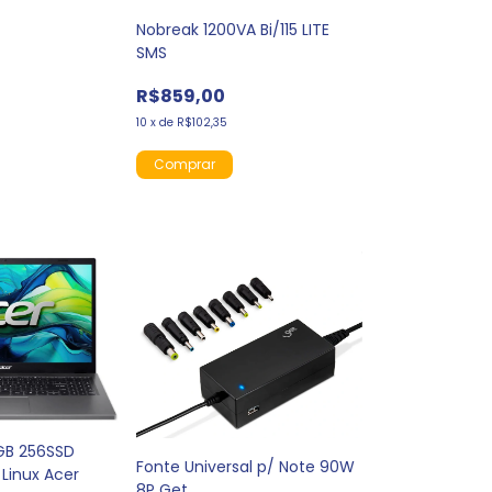
Nobreak 1200VA Bi/115 LITE
SMS
R$859,00
10
x
de
R$102,35
8GB 256SSD
Fonte Universal p/ Note 90W
 Linux Acer
8P Get