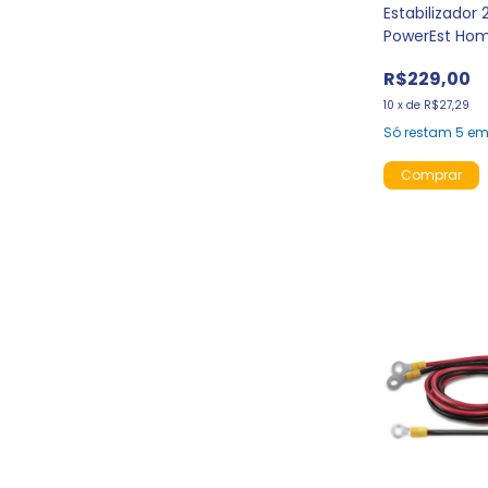
Estabilizado
PowerEst Hom
R$229,00
10
x
de
R$27,29
Só restam
5
em 