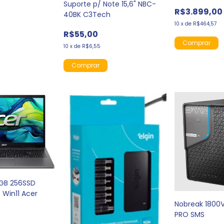
Suporte p/ Note 15,6" NBC-
R$3.899,00
40BK C3Tech
10
x
de
R$464,57
R$55,00
10
x
de
R$6,55
 8GB 256SSD
5 Win11 Acer
Nobreak 1800VA
0
PRO SMS