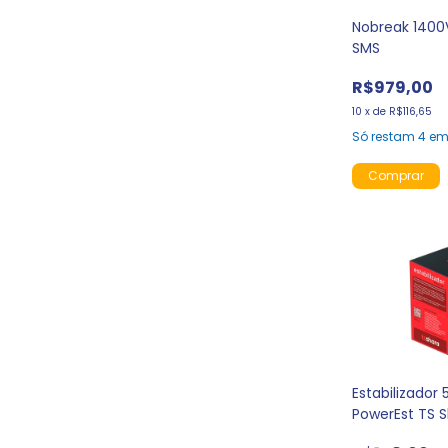
Nobreak 1400V
SMS
R$979,00
10
x
de
R$116,65
Só restam
4
em 
Estabilizador 
PowerEst TS 