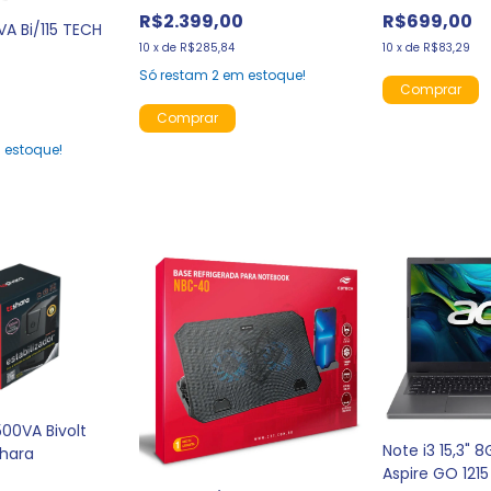
Shara
R$2.399,00
R$699,00
A Bi/115 TECH
10
x
de
R$285,84
10
x
de
R$83,29
Só restam
2
em estoque!
estoque!
500VA Bivolt
Note i3 15,3" 
Shara
Aspire GO 1215