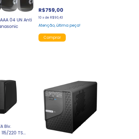
Shara
R$759,00
10
x
de
R$90,43
AAA 04 UN Anti
Atenção, última peça!
anasonic
A Biv.
 115/220 TS