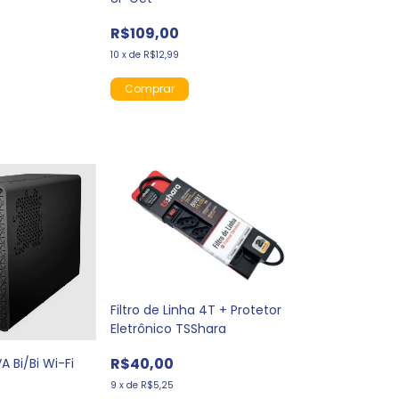
R$109,00
10
x
de
R$12,99
Filtro de Linha 4T + Protetor
Eletrônico TSShara
R$40,00
 Bi/Bi Wi-Fi
9
x
de
R$5,25