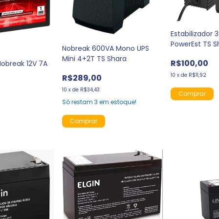
Estabilizador
PowerEst TS S
Nobreak 600VA Mono UPS
Mini 4+2T TS Shara
R$100,00
Nobreak 12V 7A
10
x
de
R$11,92
R$289,00
10
x
de
R$34,43
Só restam
3
em estoque!