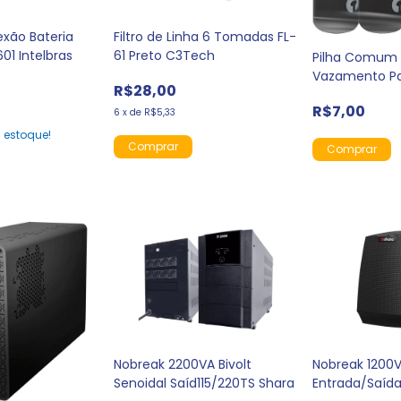
xão Bateria
Filtro de Linha 6 Tomadas FL-
01 Intelbras
61 Preto C3Tech
Pilha Comum 
Vazamento P
R$28,00
R$7,00
6
x
de
R$5,33
estoque!
Nobreak 2200VA Bivolt
Nobreak 1200V
Senoidal Saíd115/220TS Shara
Entrada/Saída