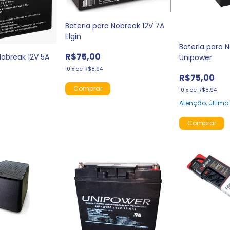
Bateria para Nobreak 12V 7A
Elgin
Bateria para 
R$75,00
Nobreak 12V 5A
Unipower
10
x
de
R$8,94
R$75,00
10
x
de
R$8,94
Atenção, última