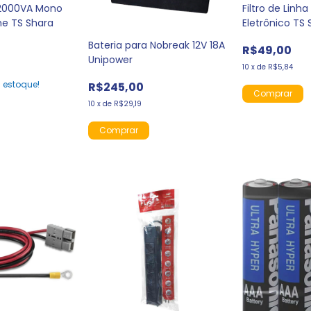
r 2000VA Mono
Filtro de Linha
e TS Shara
Eletrônico TS 
Bateria para Nobreak 12V 18A
R$49,00
Unipower
10
x
de
R$5,84
estoque!
R$245,00
10
x
de
R$29,19