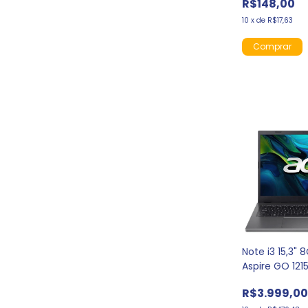
R$148,00
10
x
de
R$17,63
Note i3 15,3"
Aspire GO 121
R$3.999,0