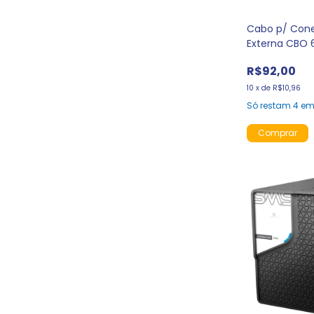
Cabo p/ Cone
Externa CBO 6
R$92,00
10
x
de
R$10,96
Só restam
4
em 