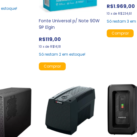
R$1.969,00
estoque!
10
x
de
R$234,61
Fonte Universal p/ Note 90W
Só restam
3
em 
9P Elgin
R$119,00
10
x
de
R$14,18
Só restam
2
em estoque!