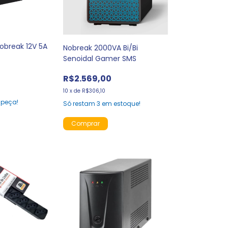
Nobreak 12V 5A
Nobreak 2000VA Bi/Bi
Senoidal Gamer SMS
R$2.569,00
10
x
de
R$306,10
 peça!
Só restam
3
em estoque!