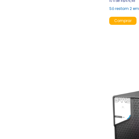
10
x
de
R$476,48
Só restam
2
em 