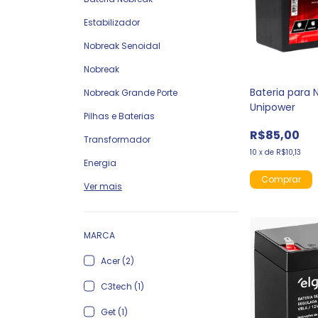
Estabilizador
Nobreak Senoidal
Nobreak
Bateria para 
Nobreak Grande Porte
Unipower
Pilhas e Baterias
R$85,00
Transformador
10
x
de
R$10,13
Energia
Ver mais
MARCA
Acer (2)
C3tech (1)
Get (1)