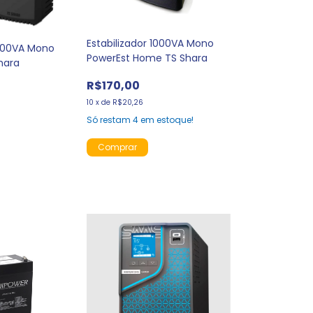
Estabilizador 1000VA Mono
 300VA Mono
PowerEst Home TS Shara
hara
R$170,00
10
x
de
R$20,26
Só restam
4
em estoque!