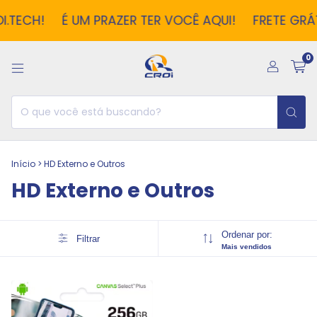
.TECH!
É UM PRAZER TER VOCÊ AQUI!
FRETE GRÁT
0
Início
>
HD Externo e Outros
HD Externo e Outros
Ordenar por:
Filtrar
Mais vendidos