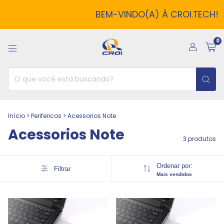
BEM-VINDO(A) À CROI.TECH!
0
Início
>
Perifericos
>
Acessorios Note
Acessorios Note
3 produtos
Ordenar por:
Filtrar
Mais vendidos