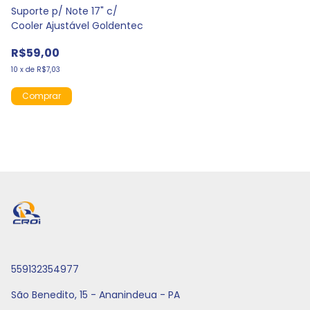
Suporte p/ Note 17" c/
Cooler Ajustável Goldentec
R$59,00
10
x
de
R$7,03
559132354977
São Benedito, 15 - Ananindeua - PA