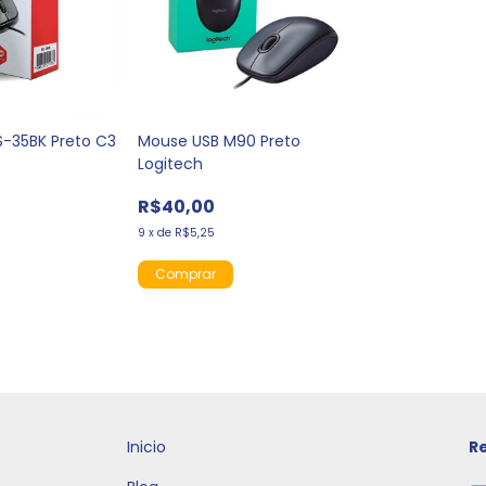
-35BK Preto C3
Mouse USB M90 Preto
Logitech
R$40,00
9
x
de
R$5,25
Inicio
R