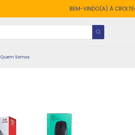
BEM-VINDO(A) À CROI.TECH!
Quem Somos