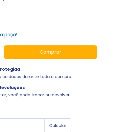
ma peça!
rotegida
s cuidados durante toda a compra.
devoluções
tar, você pode trocar ou devolver.
EP:
Alterar CEP
Calcular