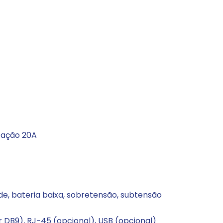
tação 20A
ede, bateria baixa, sobretensão, subtensão
 DB9), RJ-45 (opcional), USB (opcional)