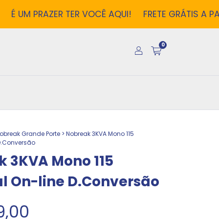
M PRAZER TER VOCÊ AQUI!
FRETE GRÁTIS A PARTIR 
0
obreak Grande Porte
>
Nobreak 3KVA Mono 115
D.Conversão
k 3KVA Mono 115
l On-line D.Conversão
9,00