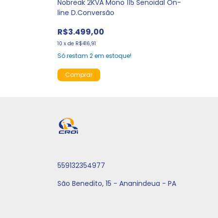
Nobreak 2KVA Mono 115 Senoidal On-
line D.Conversão
R$3.499,00
10
x
de
R$416,91
Só restam
2
em estoque!
559132354977
São Benedito, 15 - Ananindeua - PA