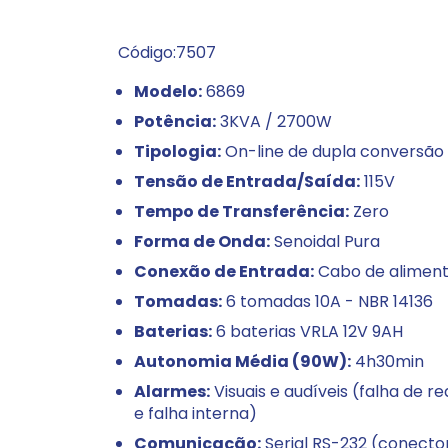
Código:7507
Modelo:
6869
Potência:
3KVA / 2700W
Tipologia:
On-line de dupla conversão
Tensão de Entrada/Saída:
115V
Tempo de Transferência:
Zero
Forma de Onda:
Senoidal Pura
Conexão de Entrada:
Cabo de alimen
Tomadas:
6 tomadas 10A - NBR 14136
Baterias:
6 baterias VRLA 12V 9AH
Autonomia Média (90W):
4h30min
Alarmes:
Visuais e audíveis (falha de r
e falha interna)
Comunicação:
Serial RS-232 (conector