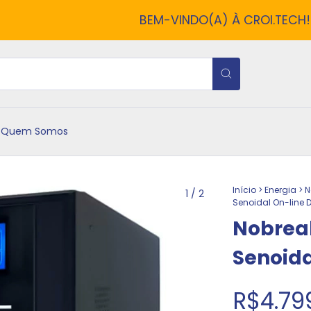
BEM-VINDO(A) À CROI.TECH!
É U
Quem Somos
Início
>
Energia
>
N
1
/
2
Senoidal On-line 
Nobrea
Senoida
R$4.79