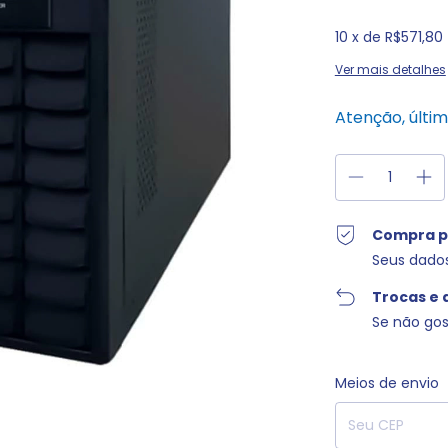
10
x de
R$571,80
Ver mais detalhes
Atenção, últi
Compra p
Seus dado
Trocas e 
Se não gos
Entregas para o C
Meios de envio