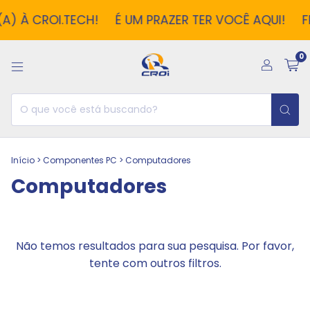
A) À CROI.TECH!
É UM PRAZER TER VOCÊ AQUI!
F
0
Início
>
Componentes PC
>
Computadores
Computadores
Não temos resultados para sua pesquisa. Por favor,
tente com outros filtros.