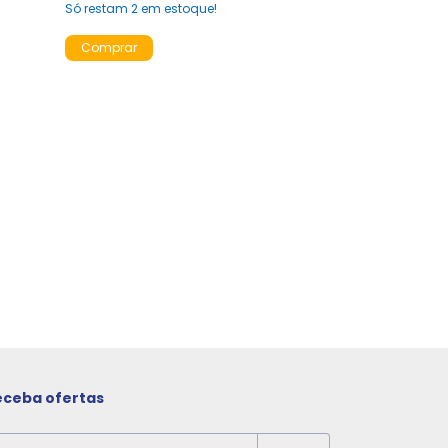
Só restam
2
em estoque!
eceba ofertas