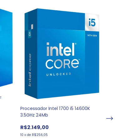
Mouse Gamer 
F
BlackFirePreto 
Processador Intel 1700 i5 14600K
3.5GHz 24Mb
R$55,00
10
x
de
R$6,55
R$2.149,00
10
x
de
R$256,05