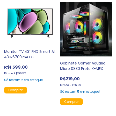
Monitor TV 43" FHD Smart AI
43LR6700PSA LG
Gabinete Gamer Aquário
R$1.599,00
Micro 0830 Preto K-MEX
10
x
de
R$190,52
R$219,00
Só restam
2
em estoque!
10
x
de
R$26,09
Só restam
5
em estoque!